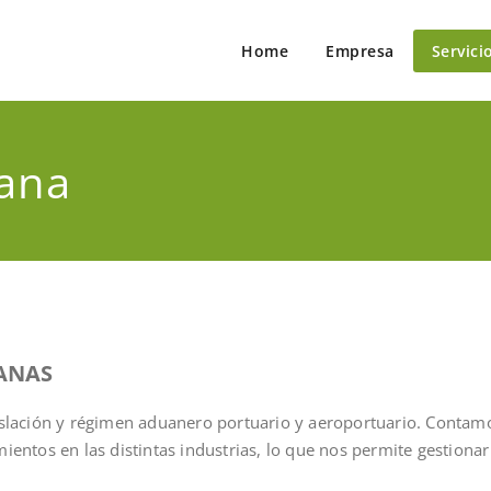
Home
Empresa
Servici
sh Cargo
l de cargas
ana
ANAS
islación y régimen aduanero portuario y aeroportuario. Contamo
ientos en las distintas industrias, lo que nos permite gestiona